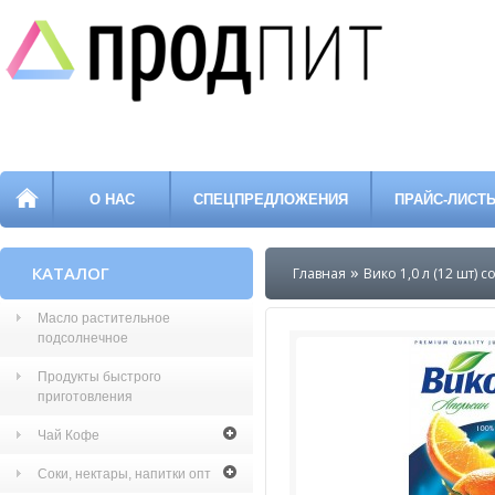
О НАС
СПЕЦПРЕДЛОЖЕНИЯ
ПРАЙС-ЛИСТ
»
КАТАЛОГ
Главная
Вико 1,0 л (12 шт) 
Масло растительное
подсолнечное
Продукты быстрого
приготовления
Чай Кофе
Соки, нектары, напитки опт