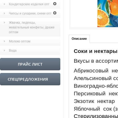
Кондитерские изделия опт
Чипсы и сухарики, снеки опт
Жвачка, леденцы,
жевательные конфеты, драже
оптом
Описание
Молоко оптом
Соки и нектары
Вода
Вкусы в ассорти
ПРАЙС ЛИСТ
Абрикосовый не
Апельсиновый с
СПЕЦПРЕДЛОЖЕНИЯ
Виноградно-ябл
Персиковый нек
Экзотик нектар
Яблочный сок (з
Стерилизованны